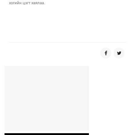
хогийн цэгт хаялаа.