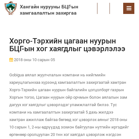
Хангайн нурууны БЦГ-ын
EN
хамгаалалтын захиргаа
Хорго-Тэрхийн цагаан нуурын
БЦГ-ын хог хаягдлыг цэвэрлэлээ
2018 оны 10 сарын 05
Gobigua аялал жуулчлалын компани нь нийгмийн
хариуцлагынхаа хүрээнд хамгаалалтын захиргаатай хамтран
Хорго-Тэрхийн цагаан нуурын байгалийн цогцолборт газрын
Хоргын тогоо, Цагаан нуурын ойр орчмын болон аялалын зам
дагуух хог хаягдлыг цэвэрлэдэг уламжлалтай билээ. Тус
компани нь хамгаалалтын захиргаатай 5 дахь жилдээ
хамтран ажиллаж байгаа бөгөөд хог цэвэрлэх аяныг 2018 оны
10 сарын 1, 2-ны өдрүүдэд зохион байгуулан нутгийн иргэдийг
өргөнөөр оролцуулан 20 тнн хог хаягдал цэвэрлэж нэгдсэн