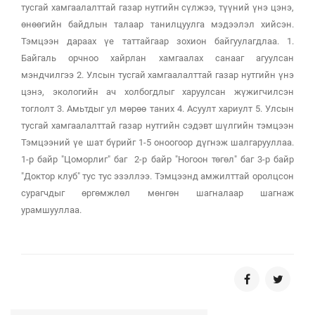
тусгай хамгаалалттай газар нутгийн сүлжээ, түүний үнэ цэнэ,
өнөөгийн байдлын талаар танилцуулга мэдээлэл хийсэн.
Тэмцээн дараах үе таттайгаар зохион байгуулагдлаа. 1.
Байгаль орчноо хайрлан хамгаалах санааг агуулсан
мэндчилгээ 2. Улсын тусгай хамгаалалттай газар нутгийн үнэ
цэнэ, экологийн ач холбогдлыг харуулсан жүжигчилсэн
тоглолт 3. Амьтдыг ул мөрөө таних 4. Асуулт хариулт 5. Улсын
тусгай хамгаалалттай газар нутгийн сэдэвт шүлгийн тэмцээн
Тэмцээний үе шат бүрийг 1-5 оноогоор дүгнэж шалгарууллаа.
1-р байр "Цоморлиг" баг 2-р байр "Ногоон төгөл" баг 3-р байр
"Доктор клуб" тус тус эзэллээ. Тэмцээнд амжилттай оролцсон
сурагчдыг өргөмжлөл мөнгөн шагналаар шагнаж
урамшууллаа.