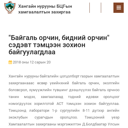
Хангайн нурууны БЦГ-ын
EN
хамгаалалтын захиргаа
"Байгаль орчин, бидний орчин"
сэдэвт тэмцээн зохион
байгуулагдлаа
2018 оны 12 сарын 20
Хангайн нурууны байгалийн цогцолборт газрын хамгаалалтын
захиргаанааас өсвөр үеийнхний байгаль орчин, эколгийн
боловсрол, хүмүүжлийн түвшинг дээшлүүлэх байгаль орчноо
танин мэдэх, хамгаалахад тэдний идэвхи оролцоог
нэмэгдүүлэх зорилготой АСТ тэмцээн зохион байгууллаа.
Тэмцээнд лаборатори 1-р сургуулийн 8-11 дүгээр ангийн
экоклубын сурагчдын оролцлоо. Тэмцээний үеэр
Хамгаалалтын захиргааны мэргэжилтэн Д.Болдбаатар Улсын